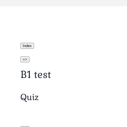
Index
=>
B1 test
Quiz